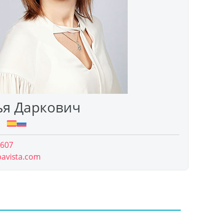
ья Даркович
 607
pavista.com