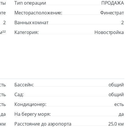
нты
Тип операции
ПРОДАЖА
нте
Месторасположение:
Финестрат
2
Ванных комнат
2
м²²
Kатегория:
Новостройка
сть
Бассейн:
общий
сть
Сад:
общий
сть
Кондиционер:
есть
да
На берегу моря:
да
 км
Расстояние до аэропорта
25.0 км