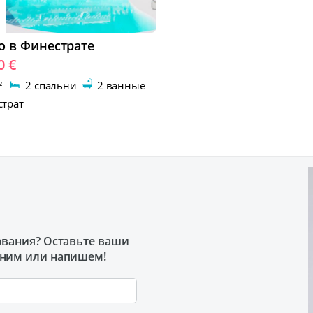
о в Финестрате
0 €
м²
2 спальни
2 ванные
трат
ования? Оставьте ваши
оним или напишем!