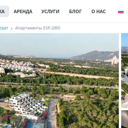
КА
АРЕНДА
УСЛУГИ
БЛОГ
О НАС
трат
Апартаменты ESP-2095