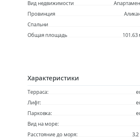
Вид недвижимости
Апартаме
Провинция
Алика
Cпальни
Общая площадь
101.63 
Характеристики
Терраса:
е
Лифт:
е
Парковка:
е
Вид на море:
Расстояние до моря:
3.2