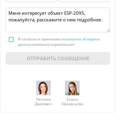
Я согласен и принимаю
положения об охране
данных
компании espavista.com
ОТПРАВИТЬ СООБЩЕНИЕ
Наталья
Елена
Даркович
Афанасьева