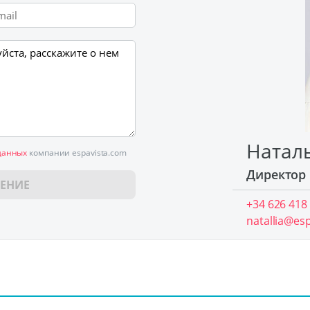
Натал
данных
компании espavista.com
Директор
ЕНИЕ
+34 626 418
natallia@es