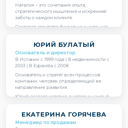
Наталия – это сочетания опыта,
стратегического мышления и искренней
заботы о каждом клиенте.
Создавая агентство буквально с нуля, шаг
за шагом, Наталья собрала воедино все
направления и сервисы, из которых
ЮРИЙ БУЛАТЫЙ
сегодня выросла современная компания
полного цикла. Она – основатель и
Основатель и директор
вдохновляющий лидер компании, сумела
В Испании с 1999 года | В недвижимости с
сформировать сильную, дружную и
2003 | В Espavista c 2008
динамичную команду, объединённую
Основатель и стратег всех процессов
общими ценностями, позитивом и
компании, человек определяющий ее
стремлением к совершенству.
направление развития.
Наталья – настоящий профессионал,
Юрий создает условия, в которых каждый
любящий своё дело и прекрасно
сотрудник компании раскрывается на
разбирающийся во всех нюансах рынка
максимум. Результат - команда, которая
недвижимости. Она лично ведет сделки
ЕКАТЕРИНА ГОРЯЧЕВА
работает как единый организм.
любого уровня сложности, обеспечивая
Менеджер по продажам
высокий уровень сервиса и
Под его руководством выстроена система