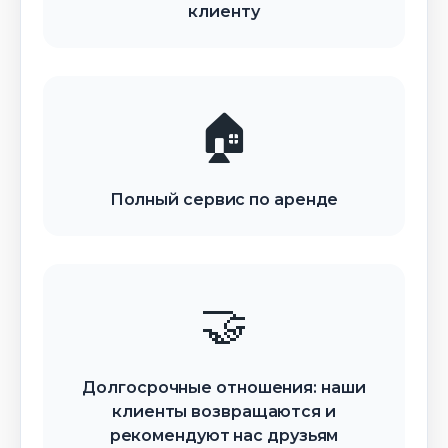
Языки:
Испанский, Английский,
клиенту
целеустремлённый, Сергей –
Русский
представитель нового поколения
Телефон:
+34 689 81 17 33
профессионалов Espavista Real Estate.
Email:
daniel@espavista.com
Языки:
Испанский, Английский,
🏠
Русский
Телефон:
+34 625 96 51 64
Email:
rent@espavista.com
Полный сервис по аренде
🤝
Долгосрочные отношения: наши
клиенты возвращаются и
рекомендуют нас друзьям