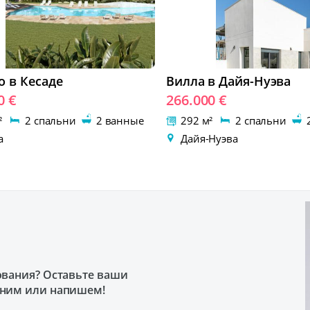
о в Кесаде
Вилла в Дайя-Нуэва
0 €
266.000 €
м²
2 спальни
2 ванные
292 м²
2 спальни
2
а
Дайя-Нуэва
ования? Оставьте ваши
оним или напишем!