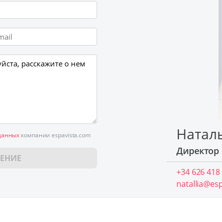
Натал
данных
компании espavista.com
Директор
ЕНИЕ
+34 626 418
natallia@es