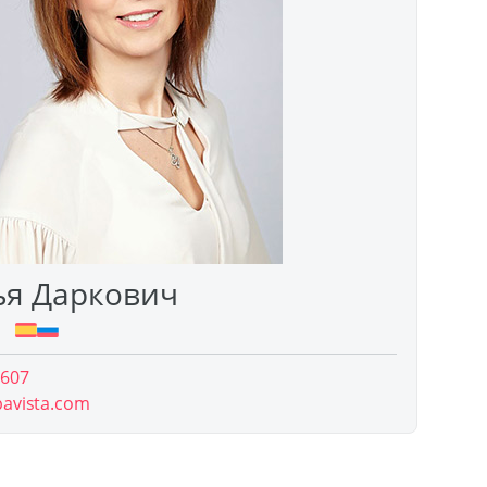
ья Даркович
 607
pavista.com