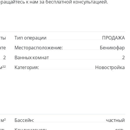
ращайтесь к нам за бесплатной консультацией.
нты
Тип операции
ПРОДАЖА
нте
Месторасположение:
Бенихофар
2
Ванных комнат
2
м²²
Kатегория:
Новостройка
 м²
Бассейн:
частный