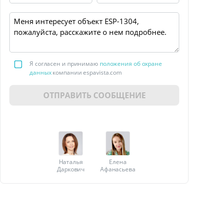
Я согласен и принимаю
положения об охране
данных
компании espavista.com
ОТПРАВИТЬ СООБЩЕНИЕ
Наталья
Елена
Даркович
Афанасьева