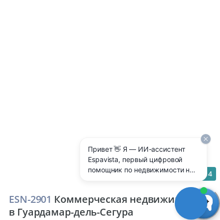
Привет 👋 Я — ИИ-ассистент
Espavista, первый цифровой
помощник по недвижимости на
14
Costa Blanca 🇪🇸 Отвечаю 24/7
на любые вопросы: цены,
ESN-2901
Коммерческая недвижимость
районы, аренда, покупка,
в Гуардамар-дель-Сегура
ипотека, налоги — прямо здесь,