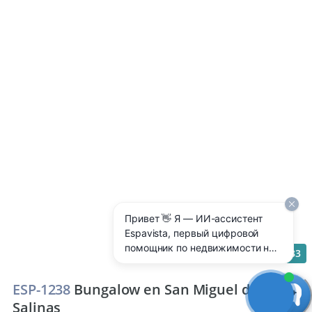
Привет 👋 Я — ИИ-ассистент
Espavista, первый цифровой
помощник по недвижимости на
33
Costa Blanca 🇪🇸 Отвечаю 24/7
на любые вопросы: цены,
ESP-1238
Bungalow en San Miguel de
районы, аренда, покупка,
Salinas
ипотека, налоги — прямо здесь,