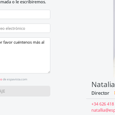
lamada o le escribiremos.
so
de espavista.com
Natali
AJE
Director
+34 626 418
natallia@es