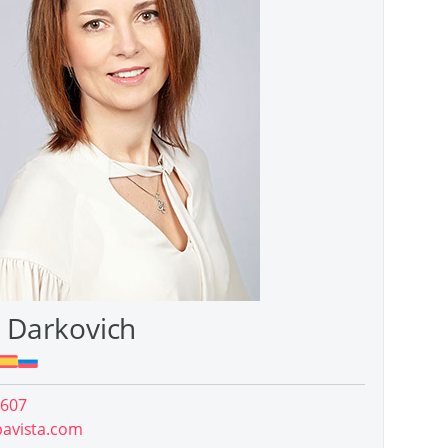
a Darkovich
 607
pavista.com