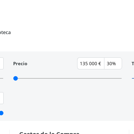
oteca
Precio
T