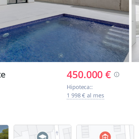
450.000 €
te
Hipoteca::
1 998 € al mes