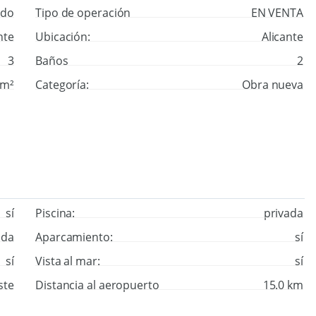
ado
Tipo de operación
EN VENTA
nte
Ubicación:
Alicante
3
Baños
2
 m²
Categoría:
Obra nueva
sí
Piscina:
privada
ada
Aparcamiento:
sí
sí
Vista al mar:
sí
ste
Distancia al aeropuerto
15.0 km