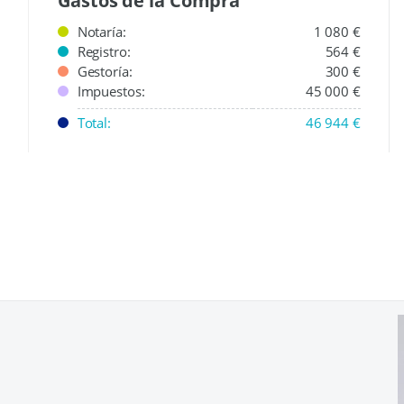
Gastos de la Compra
Notaría:
1 080 €
Registro:
564 €
Gestoría:
300 €
Impuestos:
45 000 €
Total:
46 944 €