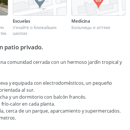
Escuelas
Medicina
ую
Узнайте о ближайших
Больницы и аптеки
тям.
школах
 patio privado.
una comunidad cerrada con un hermoso jardín tropical y
 nueva y equipada con electrodomésticos, un pequeño
orientada al sur.
cha y un dormitorio con balcón francés.
río-calor en cada planta.
iada, cerca de un parque, aparcamiento y supermercados.
 metros.