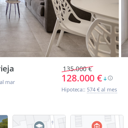
ieja
135.000 €
128.000 €
al mar
Hipoteca::
574 € al mes