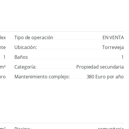
lex
Tipo de operación
EN VENTA
nte
Ubicación:
Torrevieja
1
Baños
1
 m²
Categoría:
Propiedad secundaria
uro
Mantenimiento complejo:
380 Euro por año