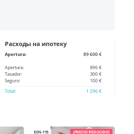
Расходы на ипотеку
Apertura:
89 600 €
Apertura:
896 €
Tasador:
300 €
Seguro:
100 €
Total:
1 296 €
ESN-115
¡PRECIO REDUCIDO!