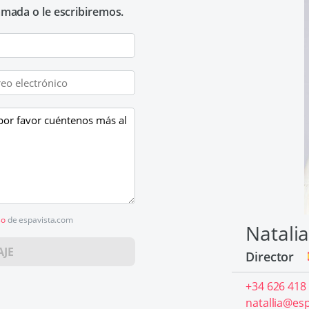
lamada o le escribiremos.
so
de espavista.com
Natali
AJE
Director
+34 626 418
natallia@es