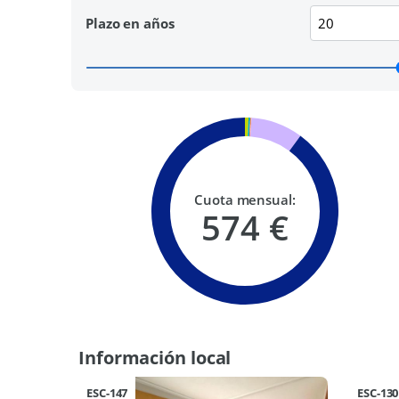
Plazo en años
Cuota mensual:
574 €
Información local
ESC-147
ESC-130