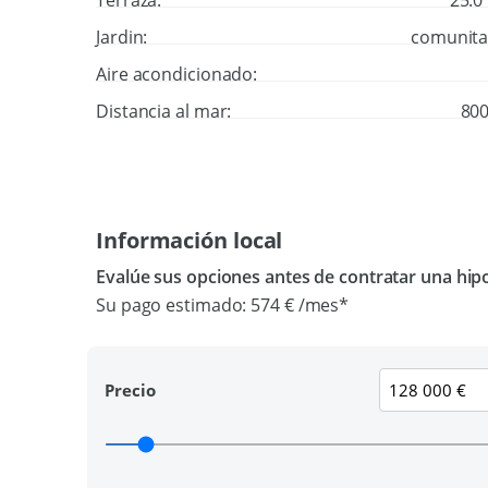
Terraza:
25.0
Jardin:
comunita
Aire acondicionado:
Distancia al mar:
80
Información local
Evalúe sus opciones antes de contratar una hip
Su pago estimado:
574 €
/mes*
Precio