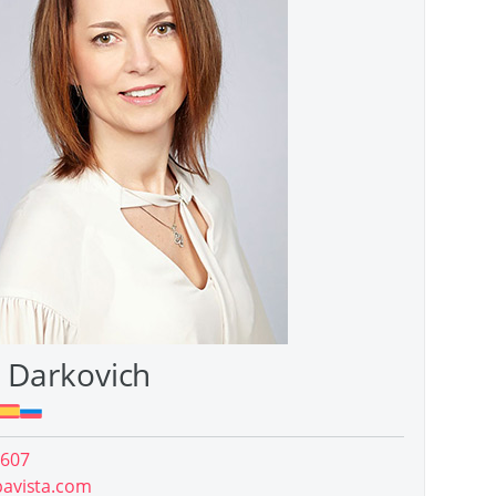
a Darkovich
 607
pavista.com