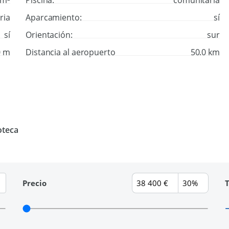
 m²
Piscina:
comunitaria
ria
Aparcamiento:
sí
sí
Orientación:
sur
0 m
Distancia al aeropuerto
50.0 km
oteca
Precio
T