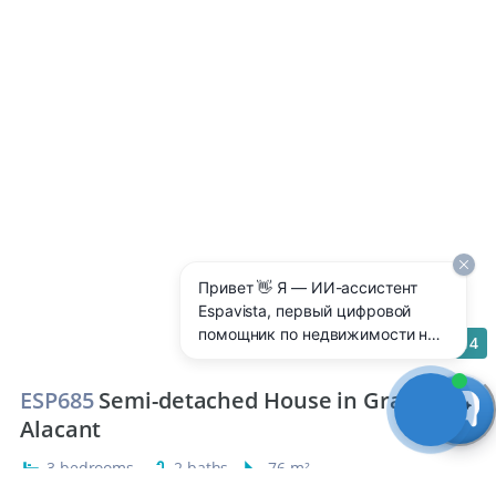
Привет 👋 Я — ИИ-ассистент
Espavista, первый цифровой
помощник по недвижимости на
14
Costa Blanca 🇪🇸 Отвечаю 24/7
на любые вопросы: цены,
ESP685
Semi-detached House in Gran
районы, аренда, покупка,
Alacant
ипотека, налоги — прямо здесь,
без ожидания менеджера.
3 bedrooms
2 baths
76 m²
Чтобы открыть чат и получить