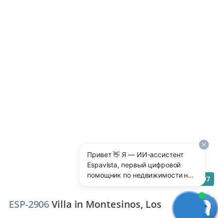
Привет 👋 Я — ИИ-ассистент
Espavista, первый цифровой
помощник по недвижимости на
97
Costa Blanca 🇪🇸 Отвечаю 24/7
на любые вопросы: цены,
ESP-2906
Villa in Montesinos, Los
районы, аренда, покупка,
ипотека, налоги — прямо здесь,