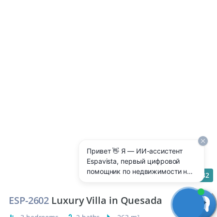
Привет 👋 Я — ИИ-ассистент
Espavista, первый цифровой
помощник по недвижимости на
32
Costa Blanca 🇪🇸 Отвечаю 24/7
на любые вопросы: цены,
ESP-2602
Luxury Villa in Quesada
районы, аренда, покупка,
ипотека, налоги — прямо здесь,