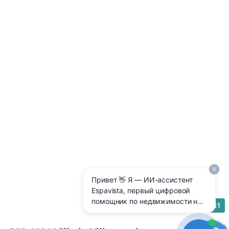
Привет 👋 Я — ИИ-ассистент
Espavista, первый цифровой
помощник по недвижимости на
81
Costa Blanca 🇪🇸 Отвечаю 24/7
на любые вопросы: цены,