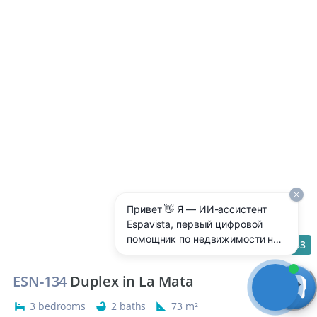
Привет 👋 Я — ИИ-ассистент
Espavista, первый цифровой
помощник по недвижимости на
33
Costa Blanca 🇪🇸 Отвечаю 24/7
на любые вопросы: цены,
ESN-134
Duplex in La Mata
районы, аренда, покупка,
ипотека, налоги — прямо здесь,
3 bedrooms
2 baths
73 m²
без ожидания менеджера.