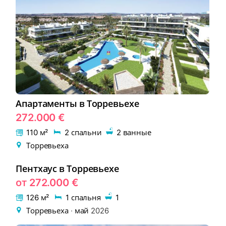
Апартаменты в Торревьехе
272.000 €
110 м²
2 спальни
2 ванные
Торревьеха
Пентхаус в Торревьехе
EON-121-2
НОВОСТРОЙКА
от 272.000 €
126 м²
1 спальня
1
Торревьеха · май 2026