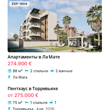
ESP-1604
Апартаменты в Ла Мате
274.900 €
88 м²
2 спальни
2 ванные
Ла Мата
Пентхаус в Торревьехе
EON-387-1
НОВОСТРОЙКА
от 275.000 €
75 м²
1 спальня
1
Торревьеха · 4 кв. 2026