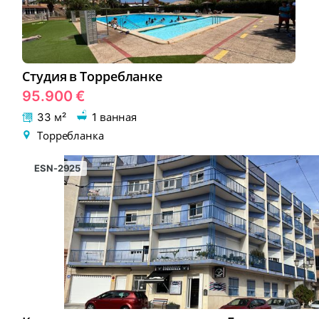
Студия в Торребланке
95.900 €
33 м²
1 ванная
Торребланка
ESN-2925