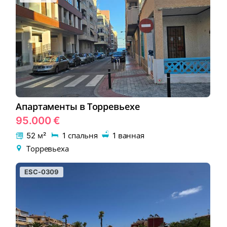
Апартаменты в Торревьехе
95.000 €
52 м²
1 спальня
1 ванная
Торревьеха
ESC-0309