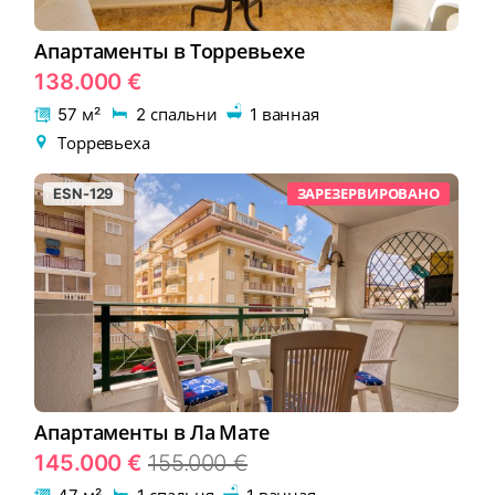
Апартаменты в Торревьехе
138.000 €
57 м²
2 спальни
1 ванная
Торревьеха
ESN-129
ЗАРЕЗЕРВИРОВАНО
Апартаменты в Ла Мате
145.000 €
155.000 €