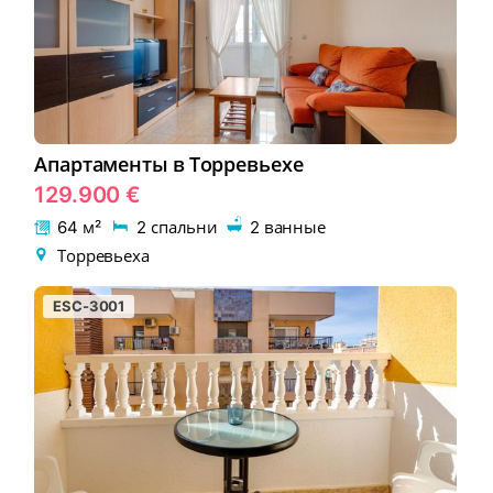
Апартаменты в Торревьехе
129.900 €
64 м²
2 спальни
2 ванные
Торревьеха
ESC-3001