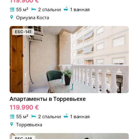
119.900 €
55 м²
2 спальни
1 ванная
Ориуэла Коста
ESC-141
Апартаменты в Торревьехе
119.990 €
55 м²
2 спальни
1 ванная
Торревьеха
ESC-148