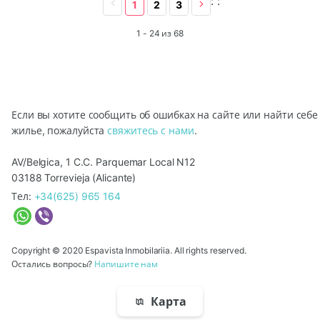
:
:
1
2
3
1 - 24 из 68
Если вы хотите сообщить об ошибках на сайте или найти себе
жилье, пожалуйста
свяжитесь с нами
.
AV/Belgica, 1 C.C. Parquemar Local N12
03188 Torrevieja (Alicante)
Тел:
+34(625) 965 164
Copyright © 2020 Espavista Inmobilariia. All rights reserved.
Остались вопросы?
Напишите нам
Карта