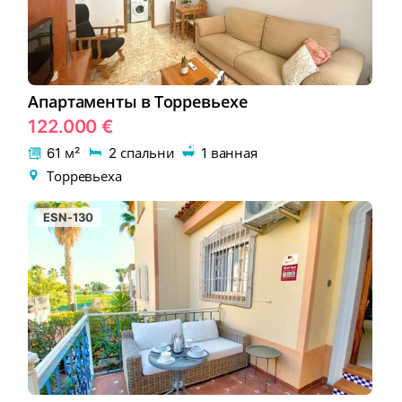
Апартаменты в Торревьехе
122.000 €
61 м²
2 спальни
1 ванная
Торревьеха
ESN-130